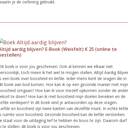
waarin je de oefening gebruikt.
Altijd aardig blijven? E-Book (Weisfelt) € 25 (online te
bestellen)
Dit boek is voor jou geschreven. Ook al kennen we elkaar niet
persoonlijk, toch meen ik het wel te mogen stellen. Altijd Aardig Blijve
is een boek over boosheid en liefde. Ieder mens kent de vragen die in
dit boek aan bod komen. Hoe kan ik op een gezonde manier met mijn
boosheid omgaan? Hoe kan ik voor mezelf opkomen zonder de ande
tekort te doen? Hoe kan ik met boosheid mijn doelen bereiken en de
liefde verdiepen? In dit boek vind je antwoorden op deze vragen.
Liefde en boosheid zijn twee kanten van dezelfde munt. In echte liefd
is ruimte voor boosheid. Gezonde boosheid kan de liefde versterken.
Je staat voor de uitdaging lief te hebben èn boos te zijn. Daarom durf
ik te stellen: dit boek is voor jou geschreven.