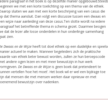
Iedere paragraaf in het boek is op dezelfde manier opgebouwd.Steed
beginnen we met een korte toelichting op een thema van de ethiek.
Daarop sluiten we aan met een korte beschrijving van een casus die
op dat thema aansluit. Dan volgt een discussie tussen een dwaas en
een wijze naar aanleiding van deze casus.Ten slotte wordt na iedere
paragraaf het betreffende thema in schema gezet. Daarmee beogen
we dat de lezer alle losse onderdelen in hun onderlinge samenhang
gaat zien.
De Dwaas en de Wijze
heeft tot doel ethiek op een duidelijke en speels
manier actueel te maken. Wanneer begeleiders zich de praktische
waarde van ethiek beter bewust worden, zullen ze hun beroepscode
met andere ogen lezen en met meer bewustzijn in hun werk
vormgeven.
De Dwaas en de Wijze
is geen boek dat pretendeert te
kunnen vertellen ‘hoe het moet’. Het boek wil er wel een bijdrage toe
zijn dat mensen die met mensen werken daar opnieuw en met
toenemend bewustzijn over nadenken.