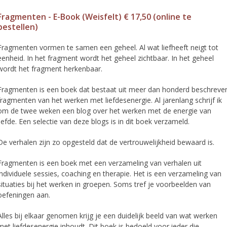
Fragmenten - E-Book (Weisfelt) € 17,50 (online te
bestellen)
Fragmenten vormen te samen een geheel. Al wat liefheeft neigt tot
eenheid. In het fragment wordt het geheel zichtbaar. In het geheel
wordt het fragment herkenbaar.
Fragmenten is een boek dat bestaat uit meer dan honderd beschreve
fragmenten van het werken met liefdesenergie. Al jarenlang schrijf ik
om de twee weken een blog over het werken met de energie van
liefde. Een selectie van deze blogs is in dit boek verzameld.
De verhalen zijn zo opgesteld dat de vertrouwelijkheid bewaard is.
Fragmenten is een boek met een verzameling van verhalen uit
individuele sessies, coaching en therapie. Het is een verzameling van
situaties bij het werken in groepen. Soms tref je voorbeelden van
oefeningen aan.
Alles bij elkaar genomen krijg je een duidelijk beeld van wat werken
met liefdesenergie inhoudt. Dit boek is bedoeld voor ieder die