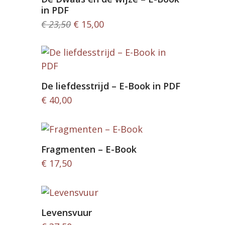
in PDF
Oorspronkelijke
Huidige
€
23,50
€
15,00
prijs
prijs
was:
is:
€ 23,50.
€ 15,00.
De liefdesstrijd – E-Book in PDF
€
40,00
Fragmenten – E-Book
€
17,50
Levensvuur