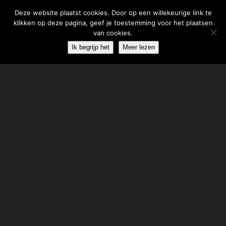
Deze website plaatst cookies. Door op een willekeurige link te
klikken op deze pagina, geef je toestemming voor het plaatsen
Skip
van cookies.
Menu
to
Ik begrijp het
Meer lezen
content