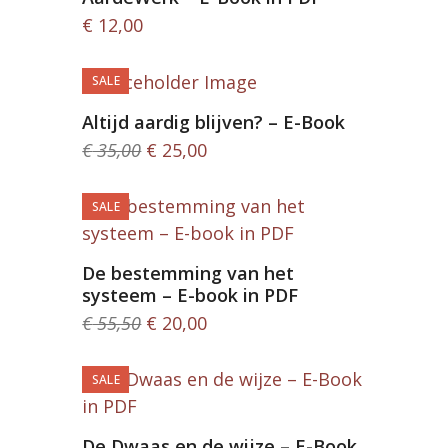
€
12,00
SALE
Altijd aardig blijven? – E-Book
Oorspronkelijke
Huidige
€
35,00
€
25,00
prijs
prijs
was:
is:
SALE
€ 35,00.
€ 25,00.
De bestemming van het
systeem – E-book in PDF
Oorspronkelijke
Huidige
€
55,50
€
20,00
prijs
prijs
was:
is:
SALE
€ 55,50.
€ 20,00.
De Dwaas en de wijze – E-Book