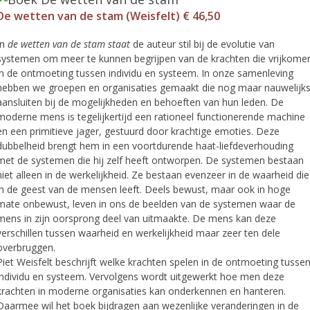
De wetten van de stam (Weisfelt) € 46,50
In
de wetten van de stam staat
de auteur stil bij de evolutie van
systemen om meer te kunnen begrijpen van de krachten die vrijkome
in de ontmoeting tussen individu en systeem. In onze samenleving
hebben we groepen en organisaties gemaakt die nog maar nauwelijk
aansluiten bij de mogelijkheden en behoeften van hun leden. De
moderne mens is tegelijkertijd een rationeel functionerende machine
en een primitieve jager, gestuurd door krachtige emoties. Deze
dubbelheid brengt hem in een voortdurende haat-liefdeverhouding
met de systemen die hij zelf heeft ontworpen. De systemen bestaan
niet alleen in de werkelijkheid. Ze bestaan evenzeer in de waarheid die
in de geest van de mensen leeft. Deels bewust, maar ook in hoge
mate onbewust, leven in ons de beelden van de systemen waar de
mens in zijn oorsprong deel van uitmaakte. De mens kan deze
verschillen tussen waarheid en werkelijkheid maar zeer ten dele
overbruggen.
Piet Weisfelt beschrijft welke krachten spelen in de ontmoeting tusse
individu en systeem. Vervolgens wordt uitgewerkt hoe men deze
krachten in moderne organisaties kan onderkennen en hanteren.
Daarmee wil het boek bijdragen aan wezenlijke veranderingen in de