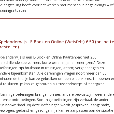
belangstelling heeft voor het werken met mensen in begeleidings – of
trainingssituaties.
Spelenderwijs - E-Book en Online (Weisfelt) € 50 (online t
bestellen)
Spelenderwijs is een E-Book en Online Kaartenbak met 250
verschillende spelvormen, korte oefeningen en ‘energizers’. Deze
oefeningen zijn bruikbaar in trainingen, (team) vergaderingen en
andere bijeenkomsten. Alle oefeningen vragen nooit meer dan 30
minuten de tijd. Je kan ze gebruiken om een bijeenkomst te openen e
af te sluiten. Je kan ze gebruiken als ‘tussendoortje’ of ‘energizer’.
Sommige oefeningen brengen plezier, andere bewustzijn, weer ander
intense ontmoetingen. Sommige oefeningen zijn verbaal, de andere
zijn non-verbaal. Bij deze oefeningen wordt gesproken, aangeraakt,
bewogen, gedanst en gezongen. Je kan ze aanpassen aan de situatie