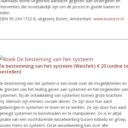
Daarnaast wordt uitgebreid aandacht gegeven aan strategieën en
interventies die noodzakelijk zijn om dit proces in goede banen te
leiden.
ISBN 90 244 1722 8, uitgeverij Boom, Amsterdam.
www.businezz.nl
De bestemming van het systeem (Weisfelt) € 20 (online t
bestellen)
De bestemming van het systeem
is een boek over de mogelijkheden en
de grenzen van het leiding geven aan systemen en het begeleiden van
systemen. Bij de ontwikkeling van systemen komen grote krachten
vrij. Mensen zijn immers sociale dieren. Ze zijn door hun aard
gedwongen in systemen te leven en te werken. Ze zijn door hun aard
geneigd systemen te beïnvloeden en te manipuleren. Zo is er altijd
sprake van een voortdurende wisselwerking tussen individu en groep,
tussen mens en systeem. Deze wisselwerking kan voor alle