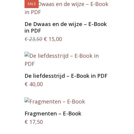
was:
is:
SALE
€ 55,50.
€ 20,00.
De Dwaas en de wijze – E-Book
in PDF
Oorspronkelijke
Huidige
€
23,50
€
15,00
prijs
prijs
was:
is:
€ 23,50.
€ 15,00.
De liefdesstrijd – E-Book in PDF
€
40,00
Fragmenten – E-Book
€
17,50