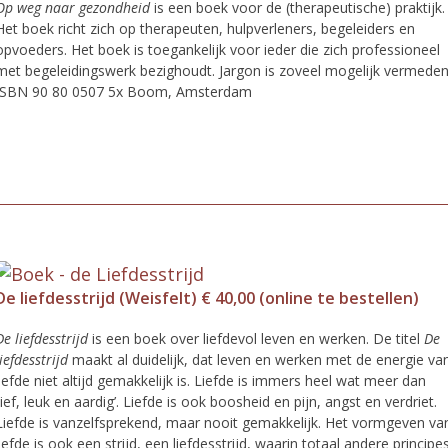
Op weg naar gezondheid
is een boek voor de (therapeutische) prak­tijk.
Het boek richt zich op therapeuten, hulpverleners, begeleiders en
opvoeders. Het boek is toegankelijk voor ieder die zich professioneel
met begeleidingswerk bezighoudt. Jargon is zoveel mogelijk vermeden
ISBN 90 80 0507 5x Boom, Amsterdam
De liefdesstrijd (Weisfelt) € 40,00 (online te bestellen)
De liefdesstrijd
is een boek over liefdevol leven en werken. De titel
De
liefdesstrijd
maakt al duidelijk, dat leven en werken met de energie va
liefde niet altijd gemakkelijk is. Liefde is immers heel wat meer dan
‘lief, leuk en aardig’. Liefde is ook boosheid en pijn, angst en verdriet.
Liefde is vanzelfsprekend, maar nooit gemakkelijk. Het vormgeven va
liefde is ook een strijd, een liefdesstrijd, waarin totaal andere principe