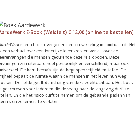
AardeWerk E-Book (Weisfelt) € 12,00 (online te bestellen)
AardeWerk
is een boek over groei, een ontwikkeling in spiritualiteit. He
is een verhaal over een innerlijke levensreis en vertelt over de
leerervaringen die mensen gedurende deze reis opdoen. Deze
ervaringen zijn uiteraard heel persoonlijk en verschillend, maar ook
universeel. De kernthema’s zijn de begrippen vrijheid en liefde. De
vrijheid bepaalt de ruimte waarin de mensen in het leven hun weg
zoeken. De liefde geeft de richting van deze zoektocht aan. Het boek
is geschreven voor iedereen die de vraag naar de zingeving durft te
stellen. En die het risico durft te nemen om de gebaande paden van
kennis en zekerheid te verlaten.