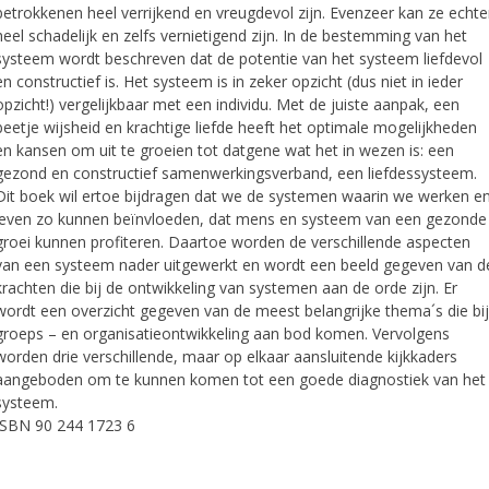
betrokkenen heel verrijkend en vreugdevol zijn. Evenzeer kan ze echte
heel schadelijk en zelfs vernietigend zijn. In de bestemming van het
systeem wordt beschreven dat de potentie van het systeem liefdevol
en constructief is. Het systeem is in zeker opzicht (dus niet in ieder
opzicht!) vergelijkbaar met een individu. Met de juiste aanpak, een
beetje wijsheid en krachtige liefde heeft het optimale mogelijkheden
en kansen om uit te groeien tot datgene wat het in wezen is: een
gezond en constructief samenwerkingsverband, een liefdessysteem.
Dit boek wil ertoe bijdragen dat we de systemen waarin we werken e
leven zo kunnen beïnvloeden, dat mens en systeem van een gezonde
groei kunnen profiteren. Daartoe worden de verschillende aspecten
van een systeem nader uitgewerkt en wordt een beeld gegeven van d
krachten die bij de ontwikkeling van systemen aan de orde zijn. Er
wordt een overzicht gegeven van de meest belangrijke thema´s die bij
groeps – en organisatieontwikkeling aan bod komen. Vervolgens
worden drie verschillende, maar op elkaar aansluitende kijkkaders
aangeboden om te kunnen komen tot een goede diagnostiek van het
systeem.
ISBN 90 244 1723 6