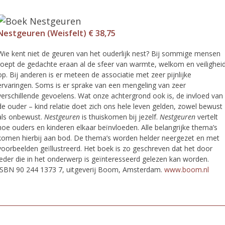
Nestgeuren (Weisfelt) € 38,75
Wie kent niet de geuren van het ouderlijk nest? Bij sommige mensen
roept de gedachte eraan al de sfeer van warmte, welkom en veilighei
op. Bij anderen is er meteen de associatie met zeer pijnlijke
ervaringen. Soms is er sprake van een mengeling van zeer
verschillende gevoelens. Wat onze achtergrond ook is, de invloed van
de ouder – kind relatie doet zich ons hele leven gelden, zowel bewust
als onbewust.
Nestgeuren
is thuiskomen bij jezelf.
Nestgeuren
vertelt
hoe ouders en kinderen elkaar beïnvloeden. Alle belangrijke thema’s
komen hierbij aan bod. De thema’s worden helder neergezet en met
voorbeelden geïllustreerd. Het boek is zo geschreven dat het door
ieder die in het onderwerp is geïnteresseerd gelezen kan worden.
ISBN 90 244 1373 7, uitgeverij Boom, Amsterdam.
www.boom.nl