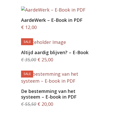
AardeWerk – E-Book in PDF
€
12,00
SALE
Altijd aardig blijven? – E-Book
Oorspronkelijke
Huidige
€
35,00
€
25,00
prijs
prijs
was:
is:
SALE
€ 35,00.
€ 25,00.
De bestemming van het
systeem – E-book in PDF
Oorspronkelijke
Huidige
€
55,50
€
20,00
prijs
prijs