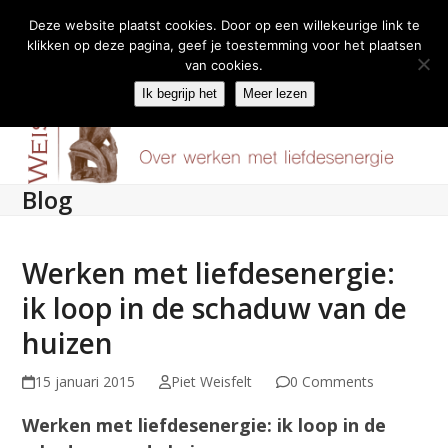
Deze website plaatst cookies. Door op een willekeurige link te
klikken op deze pagina, geef je toestemming voor het plaatsen
Skip
van cookies.
Menu
to
Ik begrijp het
Meer lezen
content
Blog
Werken met liefdesenergie:
ik loop in de schaduw van de
huizen
15 januari 2015
Piet Weisfelt
0 Comments
Werken met liefdesenergie: ik loop in de