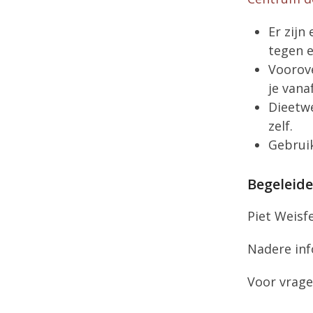
Er zijn
tegen e
Voorove
je vana
Dieetwe
zelf.
Gebruik
Begeleide
Piet Weisfe
Nadere inf
Voor vrage