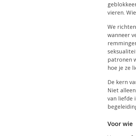
geblokkeer
vieren. Wie
We richten
wanneer ve
remmingen k
seksualite
patronen w
hoe je ze l
De kern va
Niet allee
van liefde 
begeleidin
Voor wie