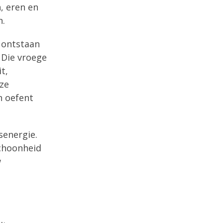
, eren en
n.
 ontstaan
 Die vroege
t,
ze
n oefent
senergie.
schoonheid
w