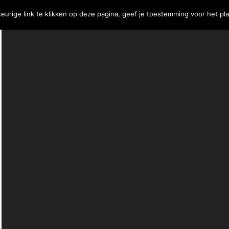
eurige link te klikken op deze pagina, geef je toestemming voor het pl
j
Contact
€
0,00
0 Items