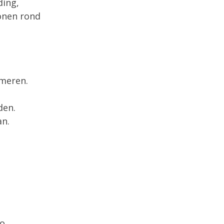
ding,
onen rond
mmeren.
den.
an.
o.