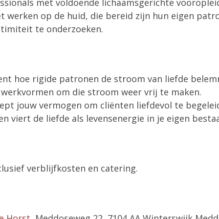
ssionals met voldoende lichaamsgerichte vooroplei
 werken op de huid, die bereid zijn hun eigen patr
ntimiteit te onderzoeken.
t
ent hoe rigide patronen de stroom van liefde bele
t werkvormen om die stroom weer vrij te maken.
iept jouw vermogen om cliënten liefdevol te begelei
 en viert de liefde als levensenergie in je eigen besta
clusief verblijfkosten en catering.
e Horst
, Meddoseweg 22, 7104 AA Winterswijk Medd