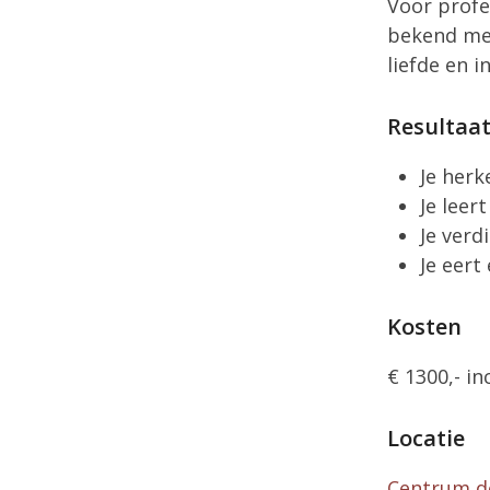
Voor profe
bekend met
liefde en i
Resultaa
Je herk
Je leer
Je verd
Je eert
Kosten
€ 1300,- in
Locatie
Centrum d