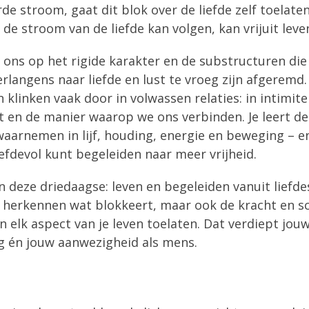
de stroom, gaat dit blok over de liefde zelf toelaten
 de stroom van de liefde kan volgen, kan vrijuit leve
 ons op het rigide karakter en de substructuren die
rlangens naar liefde en lust te vroeg zijn afgeremd.
linken vaak door in volwassen relaties: in intimitei
it en de manier waarop we ons verbinden. Je leert de
aarnemen in lijf, houding, energie en beweging – e
iefdevol kunt begeleiden naar meer vrijheid.
n deze driedaagse: leven en begeleiden vanuit liefde
n herkennen wat blokkeert, maar ook de kracht en 
in elk aspect van je leven toelaten. Dat verdiept jou
g én jouw aanwezigheid als mens.