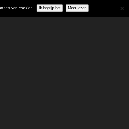
06-51850274
info@weisfelt.nl
aatsen van cookies.
Ik begrijp het
Meer lezen