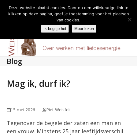
Deze website plaatst cookies. Door op een willekeurige link te
klikken op deze pagina, geef je toestemming voor het plaatsen
Skip
van cookies.
Menu
to
Ik begrijp het
Meer lezen
content
Blog
Mag ik, durf ik?
15 mei 2026
Piet Weisfelt
Tegenover de begeleider zaten een man en
een vrouw. Minstens 25 jaar leeftijdsverschil