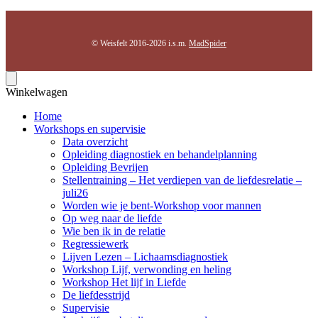
© Weisfelt 2016-2026 i.s.m.
MadSpider
Winkelwagen
Home
Workshops en supervisie
Data overzicht
Opleiding diagnostiek en behandelplanning
Opleiding Bevrijen
Stellentraining – Het verdiepen van de liefdesrelatie –
juli26
Worden wie je bent-Workshop voor mannen
Op weg naar de liefde
Wie ben ik in de relatie
Regressiewerk
Lijven Lezen – Lichaamsdiagnostiek
Workshop Lijf, verwonding en heling
Workshop Het lijf in Liefde
De liefdesstrijd
Supervisie