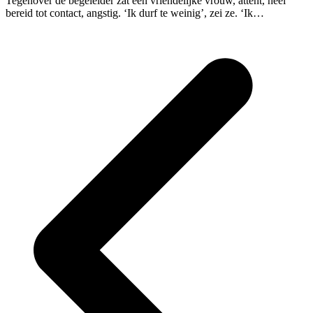
Tegenover de begeleider zat een vriendelijke vrouw, attent, heel
bereid tot contact, angstig. ‘Ik durf te weinig’, zei ze. ‘Ik…