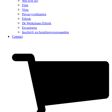
Wie zijn wij
Film
Visie
Privacyverklaring
Ethiek
De Werkplaats Ethiek
Ervaringen
Inschrijf- en betalingsvoorwaarden
Contact