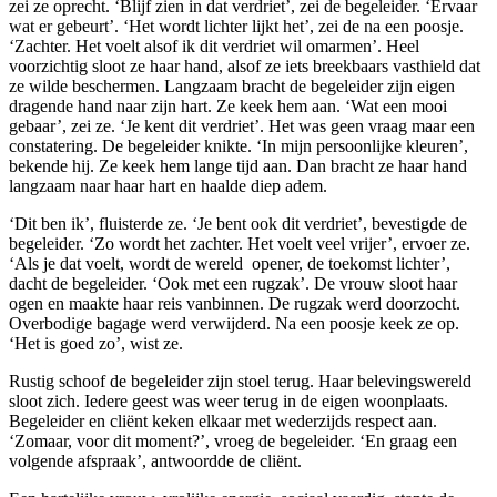
zei ze oprecht. ‘Blijf zien in dat verdriet’, zei de begeleider. ‘Ervaar
wat er gebeurt’. ‘Het wordt lichter lijkt het’, zei de na een poosje.
‘Zachter. Het voelt alsof ik dit verdriet wil omarmen’. Heel
voorzichtig sloot ze haar hand, alsof ze iets breekbaars vasthield dat
ze wilde beschermen. Langzaam bracht de begeleider zijn eigen
dragende hand naar zijn hart. Ze keek hem aan. ‘Wat een mooi
gebaar’, zei ze. ‘Je kent dit verdriet’. Het was geen vraag maar een
constatering. De begeleider knikte. ‘In mijn persoonlijke kleuren’,
bekende hij. Ze keek hem lange tijd aan. Dan bracht ze haar hand
langzaam naar haar hart en haalde diep adem.
‘Dit ben ik’, fluisterde ze. ‘Je bent ook dit verdriet’, bevestigde de
begeleider. ‘Zo wordt het zachter. Het voelt veel vrijer’, ervoer ze.
‘Als je dat voelt, wordt de wereld opener, de toekomst lichter’,
dacht de begeleider. ‘Ook met een rugzak’. De vrouw sloot haar
ogen en maakte haar reis vanbinnen. De rugzak werd doorzocht.
Overbodige bagage werd verwijderd. Na een poosje keek ze op.
‘Het is goed zo’, wist ze.
Rustig schoof de begeleider zijn stoel terug. Haar belevingswereld
sloot zich. Iedere geest was weer terug in de eigen woonplaats.
Begeleider en cliënt keken elkaar met wederzijds respect aan.
‘Zomaar, voor dit moment?’, vroeg de begeleider. ‘En graag een
volgende afspraak’, antwoordde de cliënt.