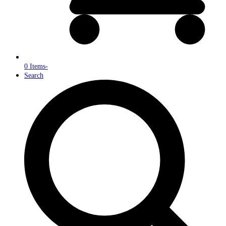
0 Items
-
Search