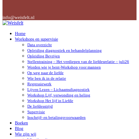
info@weisfelt.nl
Home
Workshops en supervisie
Data overzicht
Opleiding diagnostiek en behandelplanning
Opleiding Bevrijen
Stellentraining – Het verdiepen van de liefdesrelatie – juli26
Worden wie je bent-Workshop voor mannen
Op weg naar de liefde
Wie ben ik in de relatie
Regressiewerk
Lijven Lezen – Lichaamsdiagnostiek
Workshop Lijf, verwonding en heling
Workshop Het lijf in Liefde
De liefdesstrijd
Supervisie
Inschrijf- en betalingsvoorwaarden
Boeken
Blog
Wie zijn wij