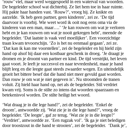
‘rouw’ viel, maar werd weggespoeld in een waterval van woorden.
De begeleider schoof wat dichterbij. Ze liet hem toe in haar ruimte.
Hij pakte haar handen vast. ‘Rouw?’, vroeg hij. Ze knikte en
aarzelde. ‘Ik heb geen partner, geen kinderen’, zei ze. ‘De tijd
daarvoor is voorbij. Wie weet word ik ooit nog eens oma via de
kinderen van een man, maar….’ ‘Je kan rouwen om wat je verloren
hebt en je kan rouwen om wat je nooit gekregen hebt’, meende de
begeleider. ‘Dat laatste is vaak veel moeilijker’. Een voorzichtige
traan kwam tevoorschijn. ‘Zo is het nu eenmaal gegaan’, zei ze.
‘Dat kan ik kan me voorstellen’, zei de begeleider en hij hield zijn
hand op alsof hij daar een kostbaar geschenk in droeg. ‘Je draagt je
dromen en je droomt van partner en kind. De tijd verstrijkt, het leven
gaat voort. Je leeft je succesvol en naar tevredenheid, maar je hand
blijft leeg en die leegte gaat steeds zwaarder wegen. En uiteindelijk
groeit het bittere besef dat die hand niet meer gevuld gaat worden.
Dan rouw je om wat je niet gegeven is’. Nu stroomden de tranen
voluit. Zij hield haar hand op, net als de begeleider. Stil verdriet
kwam vrij. Soms is de stilte zo intens dat woorden spaarzaam en
betekenisvol worden. De stilte heiligt het woord.
‘Wat draag je in die lege hand?’, zei de begeleider. ‘Enkel de
droom’, antwoordde zij. ‘Wat zie je in die lege hand?’, vroeg de
begeleider. ‘De leegte’, gaf ze terug. ‘Wat zie je in die leegte?’
‘Verdriet’, antwoordde ze. ‘Een rugzak vol’. ‘Ik ga je niet beledigen
door troostzout in die hand te strooien’, zei de begeleider. ‘Dank je’,