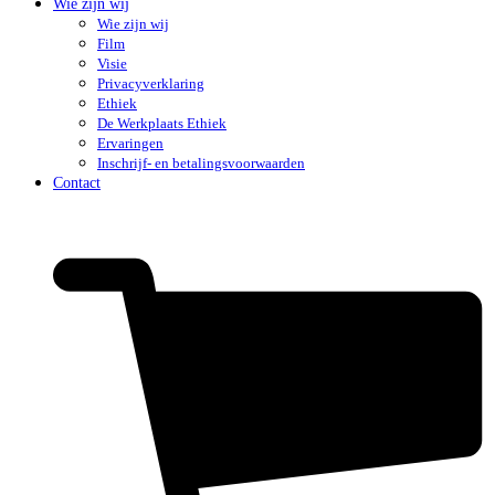
Wie zijn wij
Wie zijn wij
Film
Visie
Privacyverklaring
Ethiek
De Werkplaats Ethiek
Ervaringen
Inschrijf- en betalingsvoorwaarden
Contact