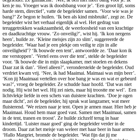
ken je nu. Vroeger was ik doodsbang voor je’. ‘Een groot lijf, soms
harde stem, directief’, vatte de begeleider samen. ‘Voor wie was je
bang?’ Ze begon te huilen. ‘Ik ben als kind misbruikt’, zegt ze. De
begeleider wist het verhaal eigenlijk al wel. Het gedrag van
teruggetrokken waakzaamheid, de weerloosheid van een krachtige
en daadkrachtige vrouw. ‘Zo onveilig?’, wist hij. ‘Ik kon nergens
heen’, huilde ze. ‘Kleine meisjes zijn zo slim’, suggereerde de
begeleider. ‘Waar had je een plekje om veilig te zijn in alle
onveiligheid’? ‘Ik bouwde een tent’, antwoordde ze. ‘Daar kon ik
me verstoppen’. ‘Vertel eens over die tent’, stelde de begeleider
voor. ‘Ik bouwde die in mijn slaapkamer, met stoelen en dekens
Daar zat ik dan’. ‘Heel alleen?’, veronderstelde de begeleider. Oud
verdriet kwam vrij. ‘Nee, ik had Maaimai. Maimaai was mijn beer’.
‘Kon jij Maaimaai vertellen over hoe bang je was en wat er gebeurd
was?’, vroeg de begeleider. Ze schudde haar hoofd. ‘Dat was niet
nodig. Hij wist het wel. Hij zei niets, maar hij troostte me wel’. Een
lichtvlekje liefde in een schets van duistere krachten. ‘Doe je ogen
maar dicht’, zei de begeleider, hij sprak wat langzamer, wat meer
fluisterend. ‘We reizen naar je tent. Open je armen maar. Hier heb je
Maaimaai. Houd hem maar goed vast. Samen met Maaimaai, samen
in de tent, tranen en troost’. Ze huilde zichzelf terug in haar
kindertijd. ‘Luister maar goed’ ging de begeleider verder in de
droom. Daar zat het meisje van weleer met haar beer in haar armen.
‘Hallo Margriet, bromde de begeleider. ‘Wat fijn dat jij me