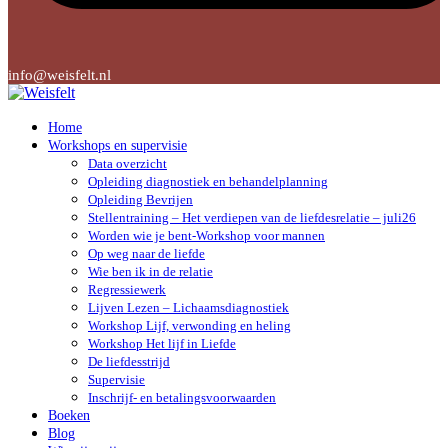
info@weisfelt.nl
Home
Workshops en supervisie
Data overzicht
Opleiding diagnostiek en behandelplanning
Opleiding Bevrijen
Stellentraining – Het verdiepen van de liefdesrelatie – juli26
Worden wie je bent-Workshop voor mannen
Op weg naar de liefde
Wie ben ik in de relatie
Regressiewerk
Lijven Lezen – Lichaamsdiagnostiek
Workshop Lijf, verwonding en heling
Workshop Het lijf in Liefde
De liefdesstrijd
Supervisie
Inschrijf- en betalingsvoorwaarden
Boeken
Blog