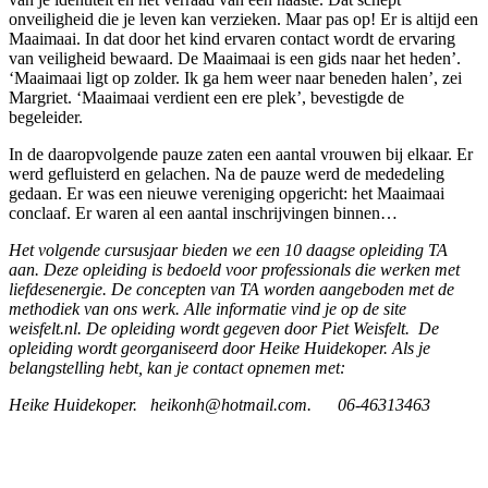
onveiligheid die je leven kan verzieken. Maar pas op! Er is altijd een
Maaimaai. In dat door het kind ervaren contact wordt de ervaring
van veiligheid bewaard. De Maaimaai is een gids naar het heden’.
‘Maaimaai ligt op zolder. Ik ga hem weer naar beneden halen’, zei
Margriet. ‘Maaimaai verdient een ere plek’, bevestigde de
begeleider.
In de daaropvolgende pauze zaten een aantal vrouwen bij elkaar. Er
werd gefluisterd en gelachen. Na de pauze werd de mededeling
gedaan. Er was een nieuwe vereniging opgericht: het Maaimaai
conclaaf. Er waren al een aantal inschrijvingen binnen…
Het volgende cursusjaar bieden we een 10 daagse opleiding TA
aan. Deze opleiding is bedoeld voor professionals die werken met
liefdesenergie. De concepten van TA worden aangeboden met de
methodiek van ons werk. Alle informatie vind je op de site
weisfelt.nl. De opleiding wordt gegeven door Piet Weisfelt. De
opleiding wordt georganiseerd door Heike Huidekoper. Als je
belangstelling hebt, kan je contact opnemen met:
Heike Huidekoper. heikonh@hotmail.com. 06-46313463