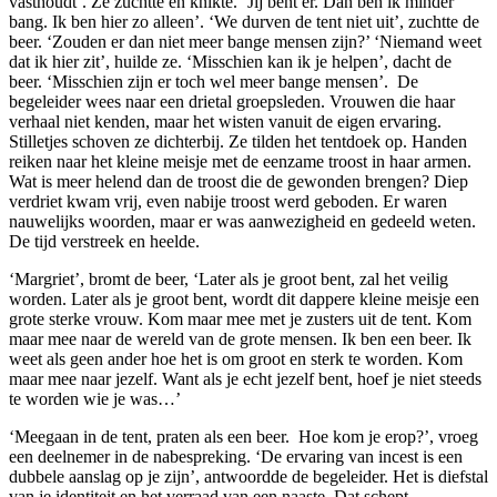
vasthoudt’. Ze zuchtte en knikte. ‘Jij bent er. Dan ben ik minder
bang. Ik ben hier zo alleen’. ‘We durven de tent niet uit’, zuchtte de
beer. ‘Zouden er dan niet meer bange mensen zijn?’ ‘Niemand weet
dat ik hier zit’, huilde ze. ‘Misschien kan ik je helpen’, dacht de
beer. ‘Misschien zijn er toch wel meer bange mensen’. De
begeleider wees naar een drietal groepsleden. Vrouwen die haar
verhaal niet kenden, maar het wisten vanuit de eigen ervaring.
Stilletjes schoven ze dichterbij. Ze tilden het tentdoek op. Handen
reiken naar het kleine meisje met de eenzame troost in haar armen.
Wat is meer helend dan de troost die de gewonden brengen? Diep
verdriet kwam vrij, even nabije troost werd geboden. Er waren
nauwelijks woorden, maar er was aanwezigheid en gedeeld weten.
De tijd verstreek en heelde.
‘Margriet’, bromt de beer, ‘Later als je groot bent, zal het veilig
worden. Later als je groot bent, wordt dit dappere kleine meisje een
grote sterke vrouw. Kom maar mee met je zusters uit de tent. Kom
maar mee naar de wereld van de grote mensen. Ik ben een beer. Ik
weet als geen ander hoe het is om groot en sterk te worden. Kom
maar mee naar jezelf. Want als je echt jezelf bent, hoef je niet steeds
te worden wie je was…’
‘Meegaan in de tent, praten als een beer. Hoe kom je erop?’, vroeg
een deelnemer in de nabespreking. ‘De ervaring van incest is een
dubbele aanslag op je zijn’, antwoordde de begeleider. Het is diefstal
van je identiteit en het verraad van een naaste. Dat schept