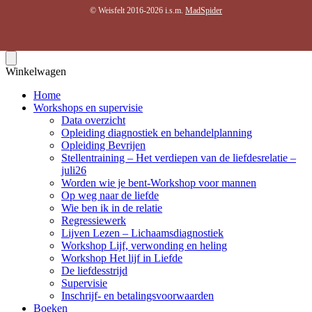
© Weisfelt 2016-2026 i.s.m.
MadSpider
Winkelwagen
Home
Workshops en supervisie
Data overzicht
Opleiding diagnostiek en behandelplanning
Opleiding Bevrijen
Stellentraining – Het verdiepen van de liefdesrelatie –
juli26
Worden wie je bent-Workshop voor mannen
Op weg naar de liefde
Wie ben ik in de relatie
Regressiewerk
Lijven Lezen – Lichaamsdiagnostiek
Workshop Lijf, verwonding en heling
Workshop Het lijf in Liefde
De liefdesstrijd
Supervisie
Inschrijf- en betalingsvoorwaarden
Boeken