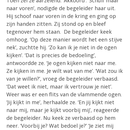
Toen zei ze aarzelend: ‘Akkoord’. ‘Schuif maar
naar voren’, nodigde de begeleider haar uit.
Hij schoof naar voren in de kring en ging op
zijn handen zitten. Zij stond op en bleef
tegenover hem staan. De begeleider keek
omhoog. ‘Op deze manier wordt het een stijve
nek’, zuchtte hij. ‘Zo kan ik je niet in de ogen
kijken’. ‘Dat is precies de bedoeling’,
antwoordde ze. ‘Je ogen kijken niet naar me.
Ze kijken in me. Je wilt wat van me’. ‘Wat zou ik
van je willen?’, vroeg de begeleider verbaasd.
‘Dat weet ik niet, maar ik vertrouw je niet’.
Weer was er een flits van de vlammende ogen.
‘Jij kijkt in me’, herhaalde ze. ‘En jij kijkt niet
naar mij, maar je kijkt voorbij mij’, reageerde
de begeleider. Nu keek ze verbaasd op hem
neer. ‘Voorbij je? Wat bedoel je?’ ‘Je ziet mij