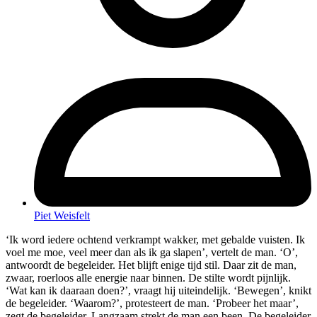
Piet Weisfelt
‘Ik word iedere ochtend verkrampt wakker, met gebalde vuisten. Ik
voel me moe, veel meer dan als ik ga slapen’, vertelt de man. ‘O’,
antwoordt de begeleider. Het blijft enige tijd stil. Daar zit de man,
zwaar, roerloos alle energie naar binnen. De stilte wordt pijnlijk.
‘Wat kan ik daaraan doen?’, vraagt hij uiteindelijk. ‘Bewegen’, knikt
de begeleider. ‘Waarom?’, protesteert de man. ‘Probeer het maar’,
zegt de begeleider. Langzaam strekt de man een been. De begeleider