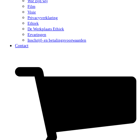
Wie zijn wij
Film
Visie
Privacyverklaring
Ethiek
De Werkplaats Ethiek
Ervaringen
Inschrijf- en betalingsvoorwaarden
Contact