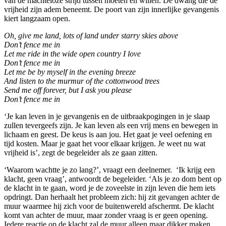
van de machteloze strijd tussen moeten en willen. De dwang die de
vrijheid zijn adem beneemt. De poort van zijn innerlijke gevangenis
kiert langzaam open.
Oh, give me land, lots of land under starry skies above
Don’t fence me in
Let me ride in the wide open country I love
Don’t fence me in
Let me be by myself in the evening breeze
And listen to the murmur of the cottonwood trees
Send me off forever, but I ask you please
Don’t fence me in
‘Je kan leven in je gevangenis en de uitbraakpogingen in je slaap
zullen tevergeefs zijn. Je kan leven als een vrij mens en bewegen in
lichaam en geest. De keus is aan jou. Het gaat je veel oefening en
tijd kosten. Maar je gaat het voor elkaar krijgen. Je weet nu wat
vrijheid is’, zegt de begeleider als ze gaan zitten.
‘Waarom wachtte je zo lang?’, vraagt een deelnemer. ‘Ik krijg een
klacht, geen vraag’, antwoordt de begeleider. ‘Als je zo dom bent op
de klacht in te gaan, word je de zoveelste in zijn leven die hem iets
opdringt. Dan herhaalt het probleem zich: hij zit gevangen achter de
muur waarmee hij zich voor de buitenwereld afschermt. De klacht
komt van achter de muur, maar zonder vraag is er geen opening.
Iedere reactie op de klacht zal de muur alleen maar dikker maken.