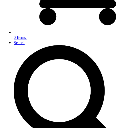
0 Items
-
Search