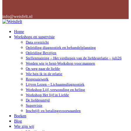
info@weisfelt.nl
Home
Workshops en supervisie
Data overzicht
Opleiding diagnostiek en behandelplanning
Opleiding Bevrijen
Stellentraining – Het verdiepen van de liefdesrelatie – juli26
Worden wie je bent-Workshop voor mannen
Op weg naar de liefde
Wie ben ik in de relatie
Regressiewerk
Lijven Lezen – Lichaamsdiagnostiek
Workshop Lijf, verwonding en heling
Workshop Het lijf in Liefde
De liefdesstrijd
Supervisie
Inschrijf- en betalingsvoorwaarden
Boeken
Blog
Wie zijn wij