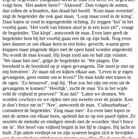
volgt hem. ‘Het andere been?’ ‘Akkoord’. Dan volgen de armen,
dan rollen de schouders, dan draait het hoofd. ‘Kom maar overeind’,
zegt de begeleider die ook gaat staan. ‘Loop maar rond in de kring’.
Daar lopen ze rond in tegengestelde richting. Ze zeggen ‘hoi’ in het
voorbij gaan. ‘Het voelt van binnen alsof je in een kooi zit?’, vraagt
de begeleider. ‘Dat klopt’, antwoordt de man. Even later geeft de
begeleider hem bij het voorbij gaan een tik op zijn buik. Nog even
later dansen ze om elkaar heen in een boks- gevecht, waarin geen
klappen maar plagende tikjes met de open hand worden uitgedeeld.
Nu wordt de man kwaad. Hij loopt rood aan en balt zijn vuisten.
‘We slaan hier niet’, grijpt de begeleider in. ‘We plagen. Die
boosheid is de boosheid op je eigen gevangenis. Die moet je niet op
mij botvieren’. Ze staan stil en kijken elkaar aan. ‘Leven in je eigen
gevangenis, geen ruimte om te leven?’ De man knikt met tranen in
de ogen. ‘Zo benauwd’, zegt hij. ‘Hoe zou het zijn om eens uit de
gevangenis te komen?’ ‘Heerlijk’, zucht de man ‘En in het wijde
veld de vrijheid te proeven?’ ‘Kan dat?’ ‘Laten we dromen. We
worden cowboys en we rijden met ons tweeën over de prairie. Ken
je don’t fence me in?’ ‘Nee’, antwoordt de man. ‘Cultuurbarbaar’,
constateert de begeleider. ‘Zing maar mee’. En even later lopen ze
met de armen om elkaar heen, spelend dat ze op een paard rijden. Ze
neuriën de melodie en eindigen steeds met de woorden ‘don’t fence
me in’. Het besef van vrijheid begint in het lijf te zingen. Hij lacht en
huilt. Zijn adem verdiept en en zijn systeem begint zich te bevrijden