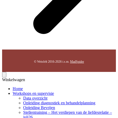
© Weisfelt 2016-2026 i.s.m.
MadSpider
Winkelwagen
Home
Workshops en supervisie
Data overzicht
Opleiding diagnostiek en behandelplanning
Opleiding Bevrijen
Stellentraining – Het verdiepen van de liefdesrelatie –
juli26