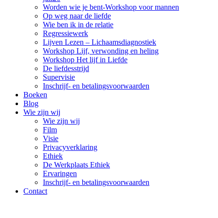
Worden wie je bent-Workshop voor mannen
Op weg naar de liefde
Wie ben ik in de relatie
Regressiewerk
Lijven Lezen – Lichaamsdiagnostiek
Workshop Lijf, verwonding en heling
Workshop Het lijf in Liefde
De liefdesstrijd
Supervisie
Inschrijf- en betalingsvoorwaarden
Boeken
Blog
Wie zijn wij
Wie zijn wij
Film
Visie
Privacyverklaring
Ethiek
De Werkplaats Ethiek
Ervaringen
Inschrijf- en betalingsvoorwaarden
Contact