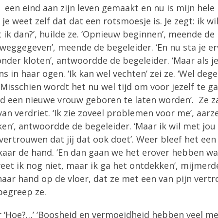
ft een eind aan zijn leven gemaakt en nu is mijn hele 
e weet zelf dat dat een rotsmoesje is. Je zegt: ik wi
 ik dan?’, huilde ze. ‘Opnieuw beginnen’, meende de 
en weggegeven’, meende de begeleider. ‘En nu sta je er
onder kloten’, antwoordde de begeleider. ‘Maar als j
ns in haar ogen. ‘Ik kan wel vechten’ zei ze. ‘Wel deg
Misschien wordt het nu wel tijd om voor jezelf te ga
od een nieuwe vrouw geboren te laten worden’. Ze zat
 van verdriet. ‘Ik zie zoveel problemen voor me’, aar
, antwoordde de begeleider. ‘Maar ik wil met jou de
ertrouwen dat jij dat ook doet’. Weer bleef het een t
elkaar de hand. ‘En dan gaan we het erover hebben wat
eet ik nog niet, maar ik ga het ontdekken’, mijmerde 
ar hand op de vloer, dat ze met een van pijn vertro
 begreep ze.
 ‘Hoe?…’ ‘Boosheid en vermoeidheid hebben veel met