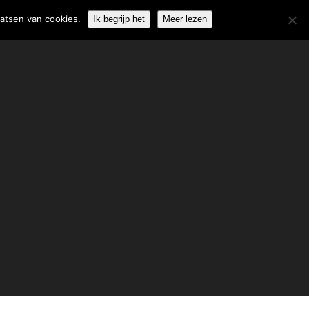
06-51850274
info@weisfelt.nl
aatsen van cookies.
Ik begrijp het
Meer lezen