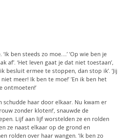
. ‘Ik ben steeds zo moe….’ ‘Op wie ben je
ak af’. ‘Het leven gaat je dat niet toestaan’,
k besluit ermee te stoppen, dan stop ik’. ‘Jij
it niet meer! Ik ben te moe!’ ‘En ik ben het
te ontmoeten!’
 en schudde haar door elkaar. Nu kwam er
‘Vrouw zonder kloten!’, snauwde de
en. Lijf aan lijf worstelden ze en rolden
agen ze naast elkaar op de grond en
nen rolden over haar wangen. ’Ik ben zo