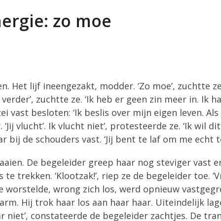
nergie: zo moe
. Het lijf ineengezakt, modder. ‘Zo moe’, zuchtte ze
verder’, zuchtte ze. ‘Ik heb er geen zin meer in. Ik ha
vast besloten: ‘Ik beslis over mijn eigen leven. Als i
Jij vlucht’. Ik vlucht niet’, protesteerde ze. ‘Ik wil d
r bij de schouders vast. ‘Jij bent te laf om me echt 
raaien. De begeleider greep haar nog steviger vast
te trekken. ‘Klootzak!’, riep ze de begeleider toe. 
e worstelde, wrong zich los, werd opnieuw vastgegrep
 arm. Hij trok haar los aan haar haar. Uiteindelijk l
r niet’, constateerde de begeleider zachtjes. De tra