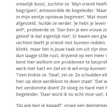
vreselijk boos’, zuchtte ze. ‘Mijn vriend hee
begrijpen’, antwoordde de begeleider. ‘Maar j
in mijn eentje opnieuw beginnen’. ‘Wat moet
afgesteld’, huilde ze verder. ‘Je hebt je lev
wil?’, probeerde ze. ‘Dan ben je een vrouw z
geloof ik dat eigenlijk niet’. Er kwam een gla
vechten heeft je vriend niet kunnen redden. 
klinkt, maar het is jouw taak om uit zijn do
dun laagje stille rust, drijvend op een meer
bent hier welkom om problemen te bespreken’
werk met hart en ziel en ik wil erop kunnen v
Toen knikte ze. ‘Deal’, zei ze. Ze schudden 
hier op deze aardkloot te doen staat’. ‘Dat w
het verdomme doen!’ Ze sloeg zo hard met ha
begeleider. ‘Daar word ik nu echt moe van’,
‘Op wie ben je kwaad?’, vroeg een deelnemer