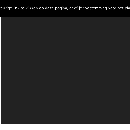
eurige link te klikken op deze pagina, geef je toestemming voor het pl
j
Contact
€
0,00
0 Items