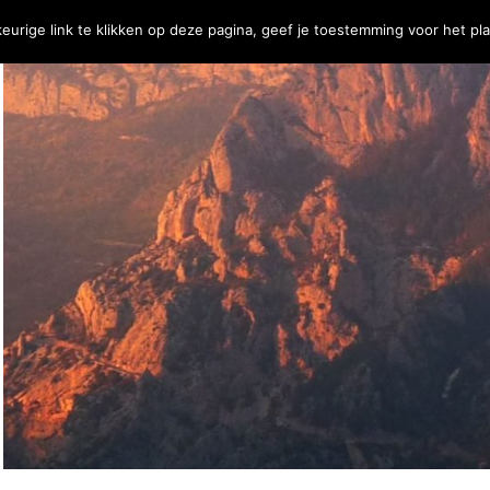
eurige link te klikken op deze pagina, geef je toestemming voor het pl
j
Contact
€
0,00
0 Items