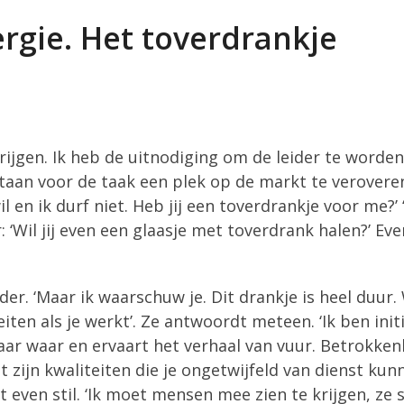
rgie. Het toverdrankje
krijgen. Ik heb de uitnodiging om de leider te word
aan voor de taak een plek op de markt te veroveren.
 wil en ik durf niet. Heb jij een toverdrankje voor me?
r: ‘Wil jij even een glaasje met toverdrank halen?’ E
der. ‘Maar ik waarschuw je. Dit drankje is heel duur.
eiten als je werkt’. Ze antwoordt meteen. ‘Ik ben init
aar waar en ervaart het verhaal van vuur. Betrokke
at zijn kwaliteiten die je ongetwijfeld van dienst ku
t even stil. ‘Ik moet mensen mee zien te krijgen, ze s