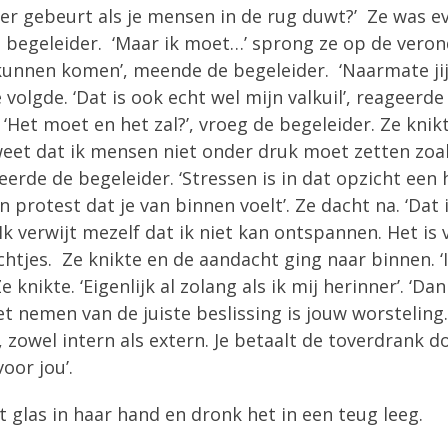
 er gebeurt als je mensen in de rug duwt?’ Ze was e
 begeleider. ‘Maar ik moet…’ sprong ze op de verond
 kunnen komen’, meende de begeleider. ‘Naarmate jij
olgde. ‘Dat is ook echt wel mijn valkuil’, reageerde 
. ‘Het moet en het zal?’, vroeg de begeleider. Ze kni
 weet dat ik mensen niet onder druk moet zetten zoal
eerde de begeleider. ‘Stressen is in dat opzicht een 
en protest dat je van binnen voelt’. Ze dacht na. ‘Dat
Ik verwijt mezelf dat ik niet kan ontspannen. Het is 
zachtjes. Ze knikte en de aandacht ging naar binnen. ‘I
nikte. ‘Eigenlijk al zolang als ik mij herinner’. ‘Dan i
r het nemen van de juiste beslissing is jouw worsteli
owel intern als extern. Je betaalt de toverdrank doo
oor jou’.
 glas in haar hand en dronk het in een teug leeg.