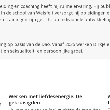
eiding en coaching heeft hij ruime ervaring. Hij pub
 In de school van Weisfelt verzorgt hij opleidingen 
en trainingen zijn gericht op individuele ontwikkeli
ing op basis van de Dao. Vanaf 2025 werken Dirkje e
t en seksualiteit, en persoonlijke groei.
Werken met liefdesenergie. De
gekruisigden
n
‘Ik kom er niet van los’, zuchtte de man. ‘We
T