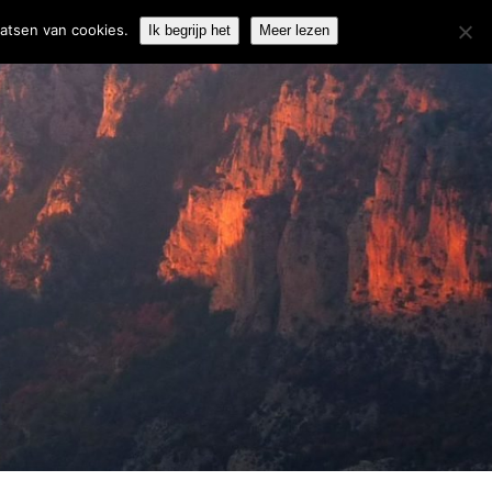
06-51850274
info@weisfelt.nl
aatsen van cookies.
Ik begrijp het
Meer lezen