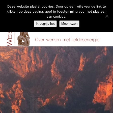
Deze website plaatst cookies. Door op een willekeurige link te
klikken op deze pagina, geef je toestemming voor het plaatsen
Skip
van cookies.
Menu
to
Ik begrijp het
Meer lezen
content