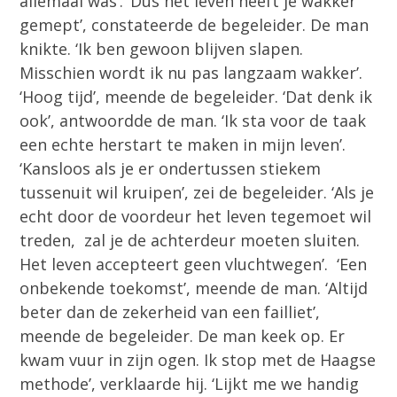
allemaal was’. ‘Dus het leven heeft je wakker
gemept’, constateerde de begeleider. De man
knikte. ‘Ik ben gewoon blijven slapen.
Misschien wordt ik nu pas langzaam wakker’.
‘Hoog tijd’, meende de begeleider. ‘Dat denk ik
ook’, antwoordde de man. ‘Ik sta voor de taak
een echte herstart te maken in mijn leven’.
‘Kansloos als je er ondertussen stiekem
tussenuit wil kruipen’, zei de begeleider. ‘Als je
echt door de voordeur het leven tegemoet wil
treden, zal je de achterdeur moeten sluiten.
Het leven accepteert geen vluchtwegen’. ‘Een
onbekende toekomst’, meende de man. ‘Altijd
beter dan de zekerheid van een failliet’,
meende de begeleider. De man keek op. Er
kwam vuur in zijn ogen. Ik stop met de Haagse
methode’, verklaarde hij. ‘Lijkt me we handig