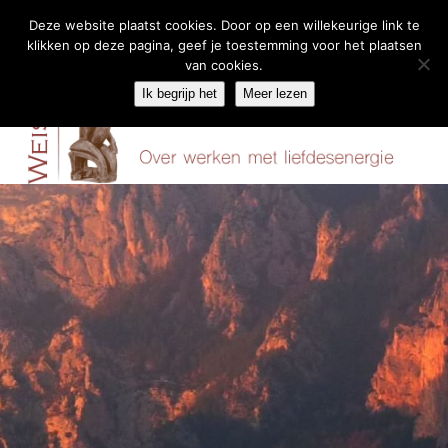
Deze website plaatst cookies. Door op een willekeurige link te
klikken op deze pagina, geef je toestemming voor het plaatsen
Skip
van cookies.
Menu
to
Ik begrijp het
Meer lezen
content