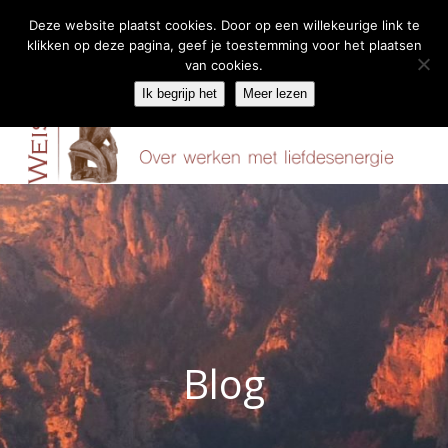
Deze website plaatst cookies. Door op een willekeurige link te
klikken op deze pagina, geef je toestemming voor het plaatsen
Skip
van cookies.
Menu
to
Ik begrijp het
Meer lezen
content
Blog