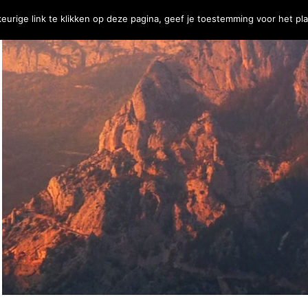
eurige link te klikken op deze pagina, geef je toestemming voor het pl
j
Contact
€
0,00
0 Items