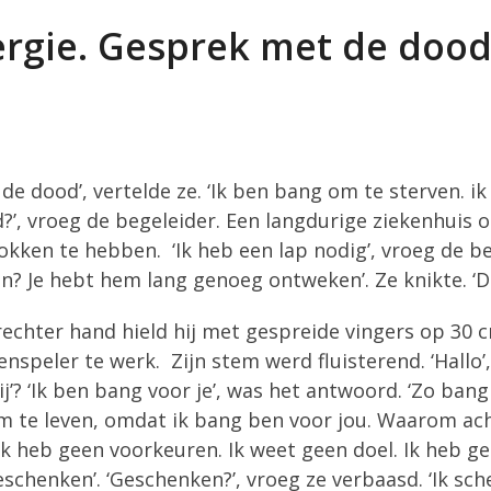
rgie. Gesprek met de doo
 de dood’, vertelde ze. ‘Ik ben bang om te sterven. 
d?’, vroeg de begeleider. Een langdurige ziekenhuis
kken te hebben. ‘Ik heb een lap nodig’, vroeg de be
? Je hebt hem lang genoeg ontweken’. Ze knikte. ‘Dat
 rechter hand hield hij met gespreide vingers op 30
nspeler te werk. Zijn stem werd fluisterend. ‘Hallo’,
j’? ‘Ik ben bang voor je’, was het antwoord. ‘Zo bang
 om te leven, omdat ik bang ben voor jou. Waarom achte
k heb geen voorkeuren. Ik weet geen doel. Ik heb ge
chenken’. ‘Geschenken?’, vroeg ze verbaasd. ‘Ik sche