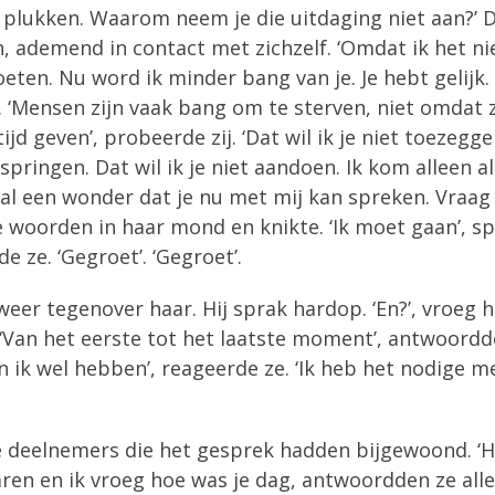
e plukken. Waarom neem je die uitdaging niet aan?
 ademend in contact met zichzelf. ‘Omdat ik het nie
oeten. Nu word ik minder bang van je. Je hebt gelijk. 
‘Mensen zijn vaak bang om te sterven, niet omdat 
ijd geven’, probeerde zij. ‘Dat wil ik je niet toezegge
mspringen. Dat wil ik je niet aandoen. Ik kom alleen a
 al een wonder dat je nu met mij kan spreken. Vraag n
woorden in haar mond en knikte. ‘Ik moet gaan’, spra
 ze. ‘Gegroet’. ‘Gegroet’.
r tegenover haar. Hij sprak hardop. ‘En?’, vroeg hij
r. ‘Van het eerste tot het laatste moment’, antwoordd
n ik wel hebben’, reageerde ze. ‘Ik heb het nodige m
 deelnemers die het gesprek hadden bijgewoond. ‘Ho
ren en ik vroeg hoe was je dag, antwoordden ze alle