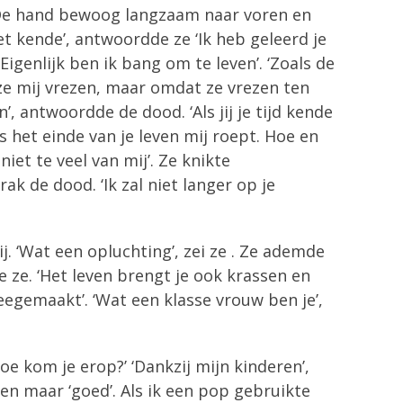
’ De hand bewoog langzaam naar voren en
t kende’, antwoordde ze ‘Ik heb geleerd je
Eigenlijk ben ik bang om te leven’. ‘Zoals de
ze mij vrezen, maar omdat ze vrezen ten
n’, antwoordde de dood. ‘Als jij je tijd kende
ls het einde van je leven mij roept. Hoe en
iet te veel van mij’. Ze knikte
k de dood. ‘Ik zal niet langer op je
. ‘Wat een opluchting’, zei ze . Ze ademde
e ze. ‘Het leven brengt je ook krassen en
eegemaakt’. ‘Wat een klasse vrouw ben je’,
e kom je erop?’ ‘Dankzij mijn kinderen’,
en maar ‘goed’. Als ik een pop gebruikte