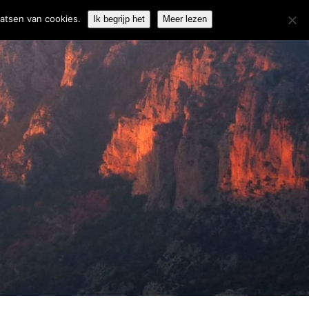
06-51850274
info@weisfelt.nl
aatsen van cookies.
Ik begrijp het
Meer lezen