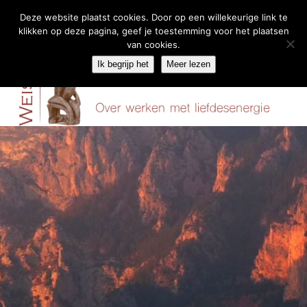
Deze website plaatst cookies. Door op een willekeurige link te
klikken op deze pagina, geef je toestemming voor het plaatsen
Skip
van cookies.
Menu
to
Ik begrijp het
Meer lezen
content