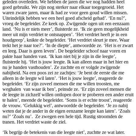
geleden overleden. We hebben de jaren die we nog hadden heel
goed gebruikt. We zijn nog sterker naar elkaar toegegroeid. Het
waren zware jaren, maar ik had ze voor geen goud willen missen.
Uiteindelijk hebben we een heel goed afscheid gehad’. ‘En nu?’,
vroeg de begeleider. Ze keek op. Zwijgende ogen uit een eenzaam
land. ‘Nu is er niets meer’, fluisterde ze. ‘Ik zie geen mogelijkheid
meer uit mijn verdriet te ontsnappen’. ‘Het verdriet heeft je in een
houdgreep’, knikte de begeleider. ‘Het verdriet sleurt je mee. Waar
trekt het je naar toe?’. ‘In de diepte’, antwoordde ze. ‘Het is er zwart
en leeg. Daar is geen leven’. De begeleider schoof naar voren en
pakte haar handen vast. ‘Ik kan niet bij je zijn in die leegte’,
fluisterde hij. ‘Het is jouw leegte. Ik kan alleen maar in het hier en
nu je handen vasthouden’. Ze zuchtte en er volgde zwijgende
nabijheid. Na een poos zei ze zachtjes: ‘Je bent de eerste die me
alleen in de leegte wil laten’. ‘Het is jouw leegte’, reageerde de
begeleider. ‘Er zijn zoveel mensen die me willen troosten, me
weghalen van waar ik ben’, peinsde ze. ‘Er zijn zoveel mensen die
de leegte in zichzelf willen ontlopen door te proberen een ander eruit
te halen’, meende de begeleider. ‘Soms is er echte troost’, reageerde
de vrouw. ‘Gelukkig wel’, antwoordde de begeleider. ‘Je zo nabij
weten dat je de ander in de eigen eenzame leegte kan laten’. ‘Zoals
nu?’ ‘Zoals nu’. Ze zwegen een hele tijd. Rustig stroomden de
tranen. Het verdriet waste de ziel.
‘Ik begrijp de betekenis van die leegte niet’, zuchtte ze wat later.