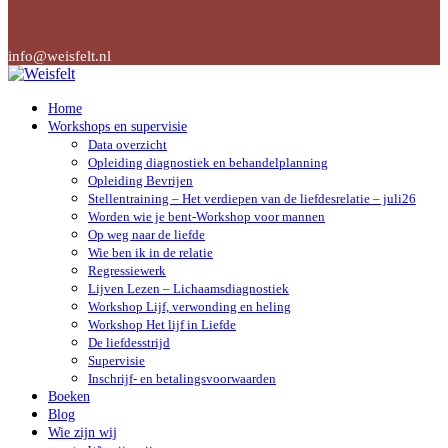
info@weisfelt.nl
Home
Workshops en supervisie
Data overzicht
Opleiding diagnostiek en behandelplanning
Opleiding Bevrijen
Stellentraining – Het verdiepen van de liefdesrelatie – juli26
Worden wie je bent-Workshop voor mannen
Op weg naar de liefde
Wie ben ik in de relatie
Regressiewerk
Lijven Lezen – Lichaamsdiagnostiek
Workshop Lijf, verwonding en heling
Workshop Het lijf in Liefde
De liefdesstrijd
Supervisie
Inschrijf- en betalingsvoorwaarden
Boeken
Blog
Wie zijn wij