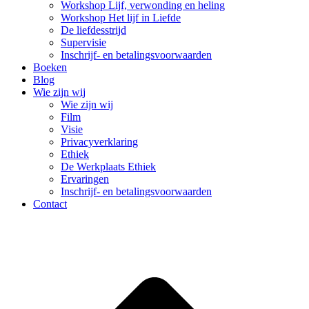
Workshop Lijf, verwonding en heling
Workshop Het lijf in Liefde
De liefdesstrijd
Supervisie
Inschrijf- en betalingsvoorwaarden
Boeken
Blog
Wie zijn wij
Wie zijn wij
Film
Visie
Privacyverklaring
Ethiek
De Werkplaats Ethiek
Ervaringen
Inschrijf- en betalingsvoorwaarden
Contact