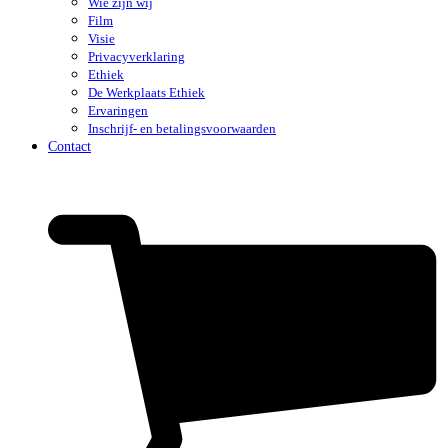
Wie zijn wij
Film
Visie
Privacyverklaring
Ethiek
De Werkplaats Ethiek
Ervaringen
Inschrijf- en betalingsvoorwaarden
Contact