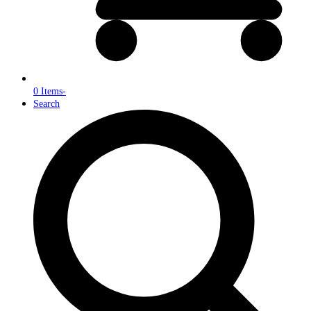
0 Items
-
Search