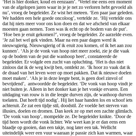
‘Het is hier donker, koud en eenzaam’. ‘Vertel me eens een moment
van de afgelopen jaren waar in je je net zo verloren hebt gevoeld als
nu’, vroeg de begeleider. Ze wist het meteen. ‘Een paar jaar geleden.
We hadden een hele goede oncoloog’, vertelde ze. ‘Hij vertelde ons
dat hij niets meer voor ons kon doen en dat we afscheid van elkaar
moesten gaan nemen. Toen was ik echt op de bodem van de put’.
‘Hoe ben je eruit gekomen?’, vroeg de begeleider. Ze aarzelde even.
‘Je zal het wel gek vinden. Maar na een paar dagen werd ik
nieuwsgierig. Nieuwsgierig of ik eruit zou komen, of ik het aan zou
kunnen’. ‘Als je de vonk van hoop niet meer zoekt, zie je die vaak
op de bodem van de put die wanhoop heet’, constateerde de
begeleider. Er volgde een zucht van opluchting. ‘Het is dus niet
zinloos dat ik de weg kwijt ben, ontdekt ze. ‘Ik hoor zo vaak dat ik
de draad van het leven weer op moet pakken. Dat ik nieuwe doelen
moet maken’. ‘Als je in deze leegte bent, is geen doel zinvol of
bevrijdend’, antwoordde de begeleider. ‘De vonk van hoop vindt je
niet buiten je. Alleen in het donker kan je het vonkje ervaren. Een
uitdaging van rouw is in die leegte durven zijn, de wanhoop durven
toelaten. Dat heeft tijd nodig’. Hij liet haar handen los en schoof iets
achteruit. Ze zat een tijdje stil, doodstil. Ze voelde het sterven van
illusies, doelen en dromen. Dan keek ze op met een zachte glimlach.
‘De vonk van hoop’, mompelde ze. De begeleider knikte. ‘Door de
tijd heen wordt die vonk lichter. Wie weet kan je er dan eens een
blaadje op gooien, dan een takje, nog later een tak. Wellicht
uiteindelijk weer een vuur waaraan je passie zich kan warmen, waar