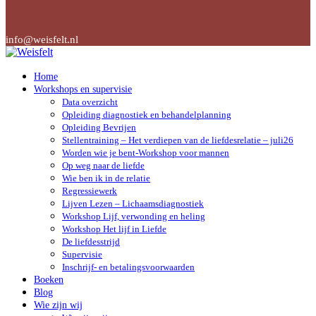
info@weisfelt.nl
Home
Workshops en supervisie
Data overzicht
Opleiding diagnostiek en behandelplanning
Opleiding Bevrijen
Stellentraining – Het verdiepen van de liefdesrelatie – juli26
Worden wie je bent-Workshop voor mannen
Op weg naar de liefde
Wie ben ik in de relatie
Regressiewerk
Lijven Lezen – Lichaamsdiagnostiek
Workshop Lijf, verwonding en heling
Workshop Het lijf in Liefde
De liefdesstrijd
Supervisie
Inschrijf- en betalingsvoorwaarden
Boeken
Blog
Wie zijn wij