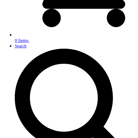
0 Items
-
Search