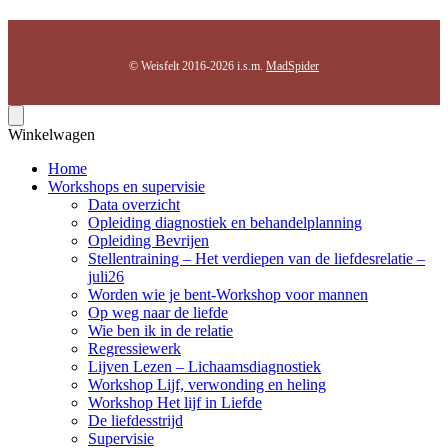
© Weisfelt 2016-2026 i.s.m.
MadSpider
Winkelwagen
Home
Workshops en supervisie
Data overzicht
Opleiding diagnostiek en behandelplanning
Opleiding Bevrijen
Stellentraining – Het verdiepen van de liefdesrelatie –
juli26
Worden wie je bent-Workshop voor mannen
Op weg naar de liefde
Wie ben ik in de relatie
Regressiewerk
Lijven Lezen – Lichaamsdiagnostiek
Workshop Lijf, verwonding en heling
Workshop Het lijf in Liefde
De liefdesstrijd
Supervisie