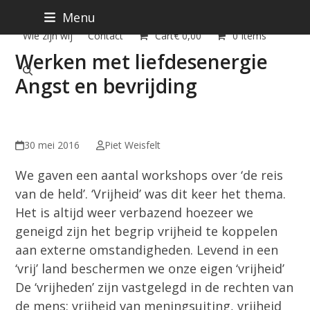
Home
Workshops en supervisie
Boeken
Blog
Blog
Skip
Menu
to
Wie zijn wij
Contact
Cart
€
0,00
0 Items
content
Werken met liefdesenergie
Angst en bevrijding
30 mei 2016
Piet Weisfelt
We gaven een aantal workshops over ‘de reis
van de held’. ‘Vrijheid’ was dit keer het thema.
Het is altijd weer verbazend hoezeer we
geneigd zijn het begrip vrijheid te koppelen
aan externe omstandigheden. Levend in een
‘vrij’ land beschermen we onze eigen ‘vrijheid’
De ‘vrijheden’ zijn vastgelegd in de rechten van
de mens: vrijheid van meningsuiting, vrijheid