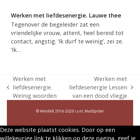
Werken met liefdesenergie. Lauwe thee
Tegenover de begeleider zat een
vriendelijke vrouw, attent, heel bereid tot
contact, angstig. ‘Ik durf te weinig’, zei ze.
‘Ik…
Werken met
Werken met
liefdesenergie.
liefdesenergie Lessen
previous
next
Weinig woorden
van een dood vliegje
post:
post:
© Weisfelt 2016-2026 i.s.m.
MadSpider
Deze website plaatst cookies. Door op een
willekeurige link te klikken op deze pagina, geef je