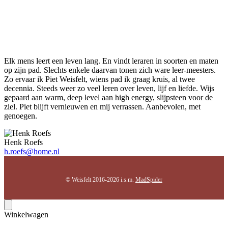
Elk mens leert een leven lang. En vindt leraren in soorten en maten
op zijn pad. Slechts enkele daarvan tonen zich ware leer-meesters.
Zo ervaar ik Piet Weisfelt, wiens pad ik graag kruis, al twee
decennia. Steeds weer zo veel leren over leven, lijf en liefde. Wijs
gepaard aan warm, deep level aan high energy, slijpsteen voor de
ziel. Piet blijft vernieuwen en mij verrassen. Aanbevolen, met
genoegen.
Henk Roefs
h.roefs@home.nl
© Weisfelt 2016-2026 i.s.m.
MadSpider
Winkelwagen