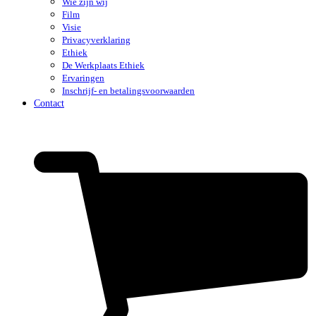
Wie zijn wij
Film
Visie
Privacyverklaring
Ethiek
De Werkplaats Ethiek
Ervaringen
Inschrijf- en betalingsvoorwaarden
Contact