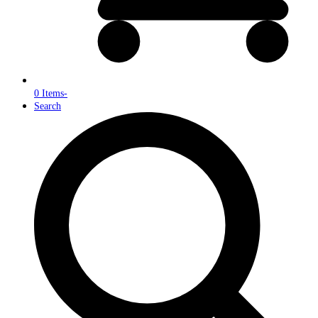
0 Items
-
Search