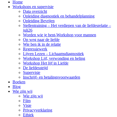
Home
Workshops en supervisie
Data overzicht
Opleiding diagnostiek en behandelplanning
Opleiding Bevrijen
Stellentraining – Het verdiepen van de liefdesrelatie –
juli26
Worden wie je bent-Workshop voor mannen
Op weg naar de liefde
Wie ben ik in de relatie
Regressiewerk
Lijven Lezen – Lichaamsdiagnostiek
Workshop Lijf, verwonding en heling
Workshop Het lijf in Liefde
De liefdesstrijd
Supervisie
Inschrijf- en betalingsvoorwaarden
Boeken
Blog
Wie zijn wij
Wie zijn wij
Film
Visie
Privacyverklaring
Ethiek