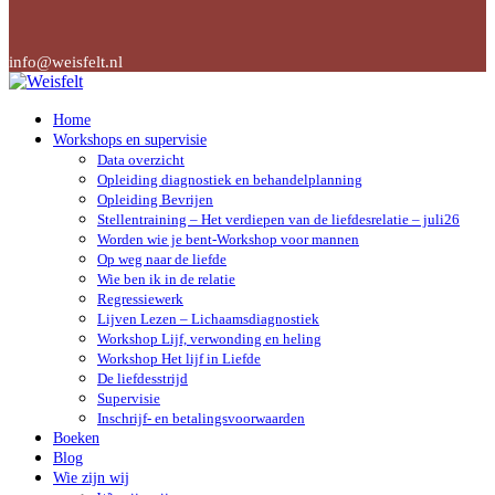
info@weisfelt.nl
Home
Workshops en supervisie
Data overzicht
Opleiding diagnostiek en behandelplanning
Opleiding Bevrijen
Stellentraining – Het verdiepen van de liefdesrelatie – juli26
Worden wie je bent-Workshop voor mannen
Op weg naar de liefde
Wie ben ik in de relatie
Regressiewerk
Lijven Lezen – Lichaamsdiagnostiek
Workshop Lijf, verwonding en heling
Workshop Het lijf in Liefde
De liefdesstrijd
Supervisie
Inschrijf- en betalingsvoorwaarden
Boeken
Blog
Wie zijn wij